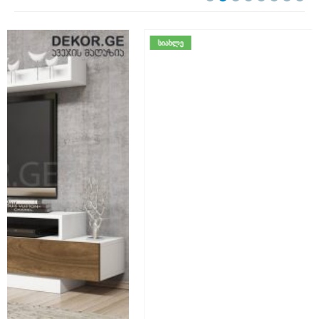
ᲡᲘᲐᲮᲚᲔ
TV ᲢᲣᲛᲑᲝᲔᲑᲘ
,
ᲐᲕᲔᲯᲘ
,
ᲛᲘᲡᲐᲦᲔᲑᲘ ᲝᲗᲐᲮᲘ
TV კედელი – TV Stands
350.00
ლარი