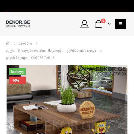
0
ᲛᲐᲦᲐᲖᲘᲐ
ᲐᲕᲔᲯᲘ
,
ᲛᲘᲡᲐᲦᲔᲑᲘ ᲝᲗᲐᲮᲘ
,
ᲛᲐᲒᲘᲓᲔᲑᲘ
,
ᲟᲣᲠᲜᲐᲚᲘᲡ ᲛᲐᲒᲘᲓᲐ
ᲧᲐᲕᲘᲡ ᲛᲐᲒᲘᲓᲐ – COFFEE TABLE
ᲡᲘᲐᲮᲚᲔ
-40%