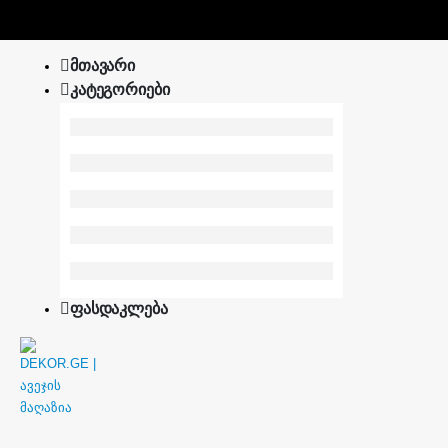
ᲛᲗᲐᲕᲐᲠᲘ
ᲙᲐᲢᲔᲒᲝᲠᲘᲔᲑᲘ
ᲤᲐᲡᲓᲐᲙᲚᲔᲑᲐ