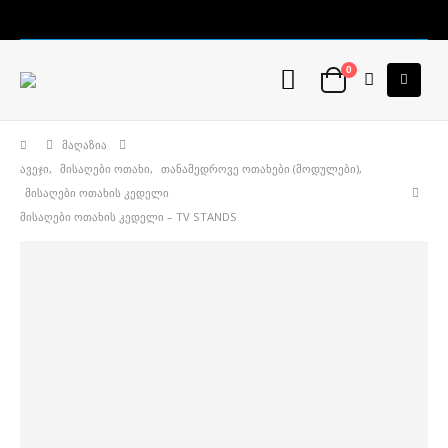
0
ᲛᲐᲦᲐᲖᲘᲐ
ᲐᲕᲔᲯᲘ
,
ᲛᲘᲡᲐᲦᲔᲑᲘ ᲝᲗᲐᲮᲘ
,
ᲗᲐᲜᲐᲛᲔᲓᲠᲝᲕᲔ ᲝᲗᲐᲮᲔᲑᲘ (ᲛᲝᲓᲣᲚᲔᲑᲘ)
,
ᲛᲘᲡᲐᲦᲔᲑᲘ ᲝᲗᲐᲮᲘᲡ ᲙᲔᲓᲔᲚᲘ
ᲛᲘᲡᲐᲦᲔᲑᲘ ᲝᲗᲐᲮᲘᲡ ᲙᲔᲓᲔᲚᲘ – TV STANDS