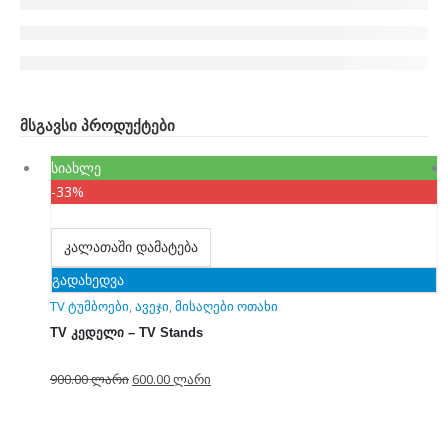
ᲛᲡᲒᲐᲕᲡᲘ ᲞᲠᲝᲓᲣᲥᲢᲔᲑᲘ
სიახლე
-33%
კალათაში დამატება
გადახედვა
TV ტუმბოები
,
ავეჯი
,
მისაღები ოთახი
TV კედელი – TV Stands
900.00
ლარი
600.00
ლარი